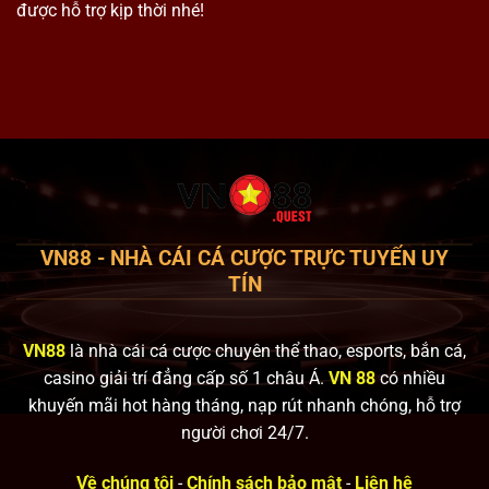
được hỗ trợ kịp thời nhé!
VN88 - NHÀ CÁI CÁ CƯỢC TRỰC TUYẾN UY
TÍN
VN88
là nhà cái cá cược chuyên thể thao, esports, bắn cá,
casino giải trí đẳng cấp số 1 châu Á.
VN 88
có nhiều
khuyến mãi hot hàng tháng, nạp rút nhanh chóng, hỗ trợ
người chơi 24/7.
Về chúng tôi
-
Chính sách bảo mật
-
Liên hệ