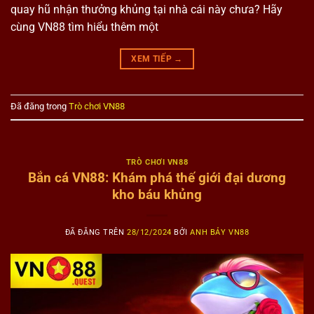
quay hũ nhận thưởng khủng tại nhà cái này chưa? Hãy
cùng VN88 tìm hiểu thêm một
XEM TIẾP
→
Đã đăng trong
Trò chơi VN88
TRÒ CHƠI VN88
Bắn cá VN88: Khám phá thế giới đại dương
kho báu khủng
ĐÃ ĐĂNG TRÊN
28/12/2024
BỞI
ANH BẢY VN88