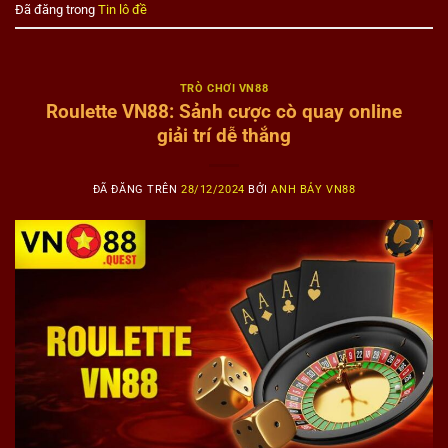
Đã đăng trong
Tin lô đề
TRÒ CHƠI VN88
Roulette VN88: Sảnh cược cò quay online
giải trí dễ thắng
ĐÃ ĐĂNG TRÊN
28/12/2024
BỞI
ANH BẢY VN88