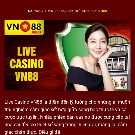
ĐÃ ĐĂNG TRÊN
28/12/2024
BỞI
ANH BẢY VN88
Live Casino VN88 là điểm đến lý tưởng cho những ai muốn
trải nghiệm cảm giác kết hợp giữa sòng bạc thực tế và cá
cược trực tuyến. Nhiều phiên bản casino được cung cấp tại
nhà cái đều có thiết kế sang trọng, hiện đại, mang lại cảm
giác chân thực. Điều gì đã