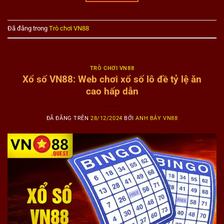
Đã đăng trong
Trò chơi VN88
TRÒ CHƠI VN88
Xổ số VN88: Web chơi xổ số lô đề tỷ lệ ăn
cao hấp dẫn
ĐÃ ĐĂNG TRÊN
28/12/2024
BỞI
ANH BẢY VN88