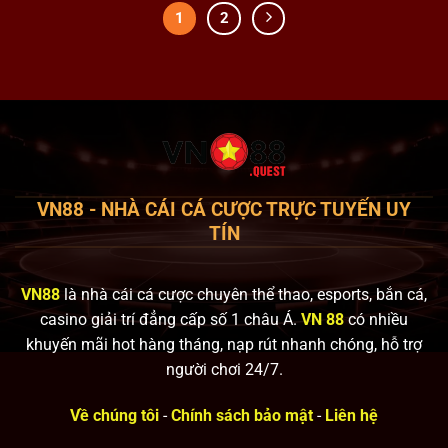
1
2
VN88 - NHÀ CÁI CÁ CƯỢC TRỰC TUYẾN UY
TÍN
VN88
là nhà cái cá cược chuyên thể thao, esports, bắn cá,
casino giải trí đẳng cấp số 1 châu Á.
VN 88
có nhiều
khuyến mãi hot hàng tháng, nạp rút nhanh chóng, hỗ trợ
người chơi 24/7.
Về chúng tôi
-
Chính sách bảo mật
-
Liên hệ