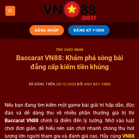
Chuyển
đến
nội
dung
ĐĂNG NHẬP
ĐĂNG KÝ +100K
TRÒ CHƠI VN88
Baccarat VN88: Khám phá sòng bài
đẳng cấp kiếm tiền khủng
ĐÃ ĐĂNG TRÊN
28/12/2024
BỞI
ANH BẢY VN88
Nếu bạn đang tìm kiếm một game bài giải trí hấp dẫn, độc
đáo và dễ dàng thu về nhiều phần thưởng giá trị thì
Baccarat VN88
chính là điểm đến lý tưởng. Nhờ vào luật
chơi đơn giản, dễ hiểu nên sân chơi nhanh chóng thu hút
lượng lớn người tham gia và đánh giá cao. Hãy cùng
VN88