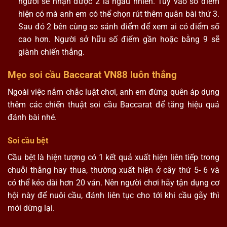
người sẽ nhận được 2 lá ngẫu nhiên. Tùy vào số điểm
hiện có mà anh em có thể chọn rút thêm quân bài thứ 3.
Sau đó 2 bên cùng so sánh điểm để xem ai có điểm số
cao hơn. Người sở hữu số điểm gần hoặc bằng 9 sẽ
giành chiến thắng.
Mẹo soi cầu Baccarat VN88 luôn thắng
Ngoài việc nắm chắc luật chơi, anh em đừng quên áp dụng
thêm các chiến thuật soi cầu Baccarat để tăng hiệu quả
đánh bài nhé.
Soi cầu bệt
Cầu bệt là hiện tượng có 1 kết quả xuất hiện liên tiếp trong
chuỗi thắng hay thua, thường xuất hiện ở cây thứ 5- 6 và
có thể kéo dài hơn 20 ván. Nên người chơi hãy tận dụng cơ
hội này để nuôi cầu, đánh liên tục cho tới khi cầu gãy thì
mới dừng lại.