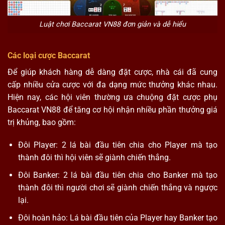
Luật chơi Baccarat VN88 đơn giản và dễ hiểu
Các loại cược Baccarat
Để giúp khách hàng dễ dàng đặt cược, nhà cái đã cung
cấp nhiều cửa cược với đa dạng mức thưởng khác nhau.
Hiện nay, các hội viên thường ưa chuộng đặt cược phụ
Baccarat VN88 để tăng cơ hội nhận nhiều phần thưởng giá
trị khủng, bao gồm:
Đôi Player: 2 lá bài đầu tiên chia cho Player mà tạo
thành đôi thì hội viên sẽ giành chiến thắng.
Đôi Banker: 2 lá bài đầu tiên chia cho Banker mà tạo
thành đôi thì người chơi sẽ giành chiến thắng và ngược
lại.
Đôi hoàn hảo: Lá bài đầu tiên của Player hay Banker tạo