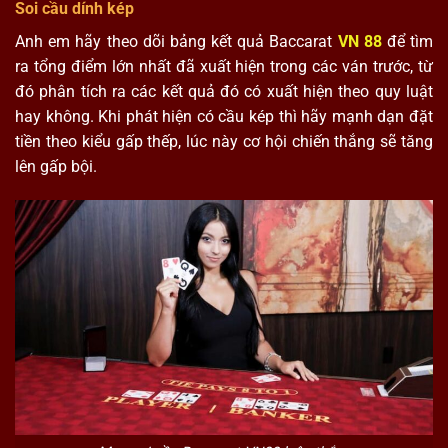
Soi cầu dính kép
Anh em hãy theo dõi bảng kết quả Baccarat
VN 88
để tìm
ra tổng điểm lớn nhất đã xuất hiện trong các ván trước, từ
đó phân tích ra các kết quả đó có xuất hiện theo quy luật
hay không. Khi phát hiện có cầu kép thì hãy mạnh dạn đặt
tiền theo kiểu gấp thếp, lúc này cơ hội chiến thắng sẽ tăng
lên gấp bội.