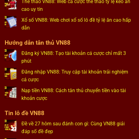
Thể thao VN88: Web cá cược thể thao tỷ lệ kèo ăn
cao uy tín
Xổ số VN88: Web chơi xổ số lô đề tỷ lệ ăn cao hấp
dẫn
Hướng dẫn tân thủ VN88
Đăng ký VN88: Tạo tài khoản cá cược chỉ mất 3
phút
Đăng nhập VN88: Truy cập tài khoản trải nghiệm
cá cược
Nạp tiền VN88: Cách tân thủ chuyển tiền vào tài
khoản cược
Tin lô đề VN88
Đề về 27 hôm sau đánh con gì: Cùng VN88 giải
đáp số đề đẹp