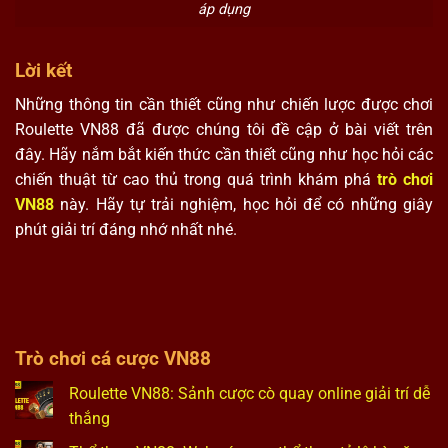
áp dụng
Lời kết
Những thông tin cần thiết cũng như chiến lược được chơi
Roulette VN88
đã được chúng tôi đề cập ở bài viết trên
đây. Hãy nắm bắt kiến thức cần thiết cũng như học hỏi các
chiến thuật từ cao thủ trong quá trình khám phá
trò chơi
VN88
này. Hãy tự trải nghiệm, học hỏi để có những giây
phút giải trí đáng nhớ nhất nhé.
Trò chơi cá cược VN88
Roulette VN88: Sảnh cược cò quay online giải trí dễ
thắng