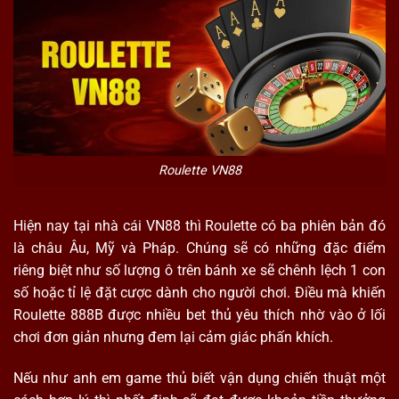
Roulette VN88
Hiện nay tại nhà cái VN88 thì Roulette có ba phiên bản đó
là châu Âu, Mỹ và Pháp. Chúng sẽ có những đặc điểm
riêng biệt như số lượng ô trên bánh xe sẽ chênh lệch 1 con
số hoặc tỉ lệ đặt cược dành cho người chơi. Điều mà khiến
Roulette 888B được nhiều bet thủ yêu thích nhờ vào ở lối
chơi đơn giản nhưng đem lại cảm giác phấn khích.
Nếu như anh em game thủ biết vận dụng chiến thuật một