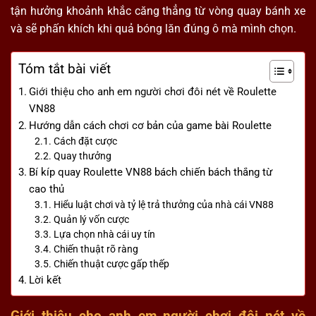
tận hưởng khoảnh khắc căng thẳng từ vòng quay bánh xe
và sẽ phấn khích khi quả bóng lăn đúng ô mà mình chọn.
Tóm tắt bài viết
Giới thiệu cho anh em người chơi đôi nét về Roulette
VN88
Hướng dẫn cách chơi cơ bản của game bài Roulette
Cách đặt cược
Quay thưởng
Bí kíp quay Roulette VN88 bách chiến bách thắng từ
cao thủ
Hiểu luật chơi và tỷ lệ trả thưởng của nhà cái VN88
Quản lý vốn cược
Lựa chọn nhà cái uy tín
Chiến thuật rõ ràng
Chiến thuật cược gấp thếp
Lời kết
Giới thiệu cho anh em người chơi đôi nét về