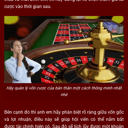
cược vào thời gian sau.
Hãy quản lý vốn cược của bản thân một cách thông minh nhất
nhé
Bên cạnh đó thì anh em hãy phân biệt rõ ràng giữa vốn gốc
và lợi nhuận, điều này sẽ giúp hội viên có thể nắm bắt
được tài chính hiện có. Sau đó sẽ tích lũy được một khoản